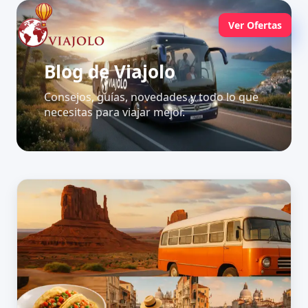
Ver Ofertas
Blog de Viajolo
Consejos, guías, novedades y todo lo que
necesitas para viajar mejor.