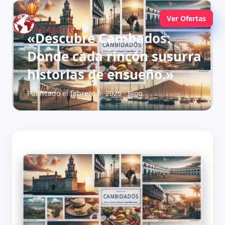
Ver Ofertas
«Descubre Cambados:
Donde cada rincón susurra
historias de ensueño.»
Publicado el febrero 5, 2026 ·
Blog