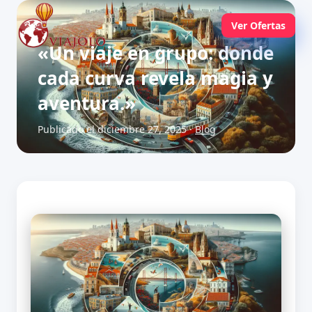
Ver Ofertas
«Un viaje en grupo: donde
cada curva revela magia y
aventura.»
Publicado el diciembre 27, 2025 ·
Blog